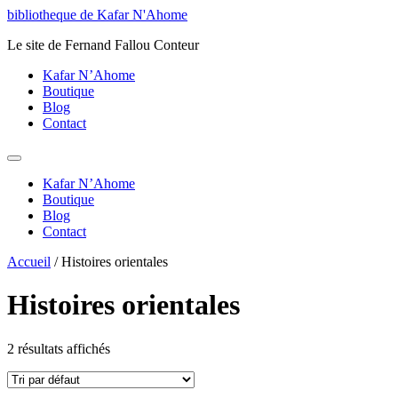
Aller
bibliotheque de Kafar N'Ahome
au
Le site de Fernand Fallou Conteur
contenu
Kafar N’Ahome
Boutique
Blog
Contact
Kafar N’Ahome
Boutique
Blog
Contact
Accueil
/ Histoires orientales
Histoires orientales
2 résultats affichés