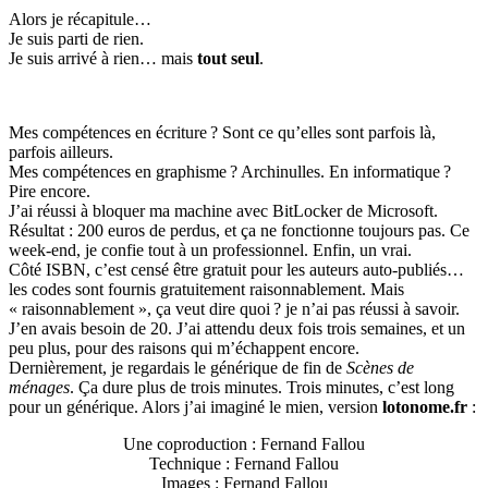
Alors je récapitule…
Je suis parti de rien.
Je suis arrivé à rien… mais
tout seul
.
Mes compétences en écriture ? Sont ce qu’elles sont parfois là,
parfois ailleurs.
Mes compétences en graphisme ? Archinulles. En informatique ?
Pire encore.
J’ai réussi à bloquer ma machine avec BitLocker de Microsoft.
Résultat : 200 euros de perdus, et ça ne fonctionne toujours pas. Ce
week-end, je confie tout à un professionnel. Enfin, un vrai.
Côté ISBN, c’est censé être gratuit pour les auteurs auto-publiés…
les codes sont fournis gratuitement raisonnablement. Mais
« raisonnablement », ça veut dire quoi ? je n’ai pas réussi à savoir.
J’en avais besoin de 20. J’ai attendu deux fois trois semaines, et un
peu plus, pour des raisons qui m’échappent encore.
Dernièrement, je regardais le générique de fin de
Scènes de
ménages
. Ça dure plus de trois minutes. Trois minutes, c’est long
pour un générique. Alors j’ai imaginé le mien, version
lotonome.fr
:
Une coproduction : Fernand Fallou
Technique : Fernand Fallou
Images : Fernand Fallou